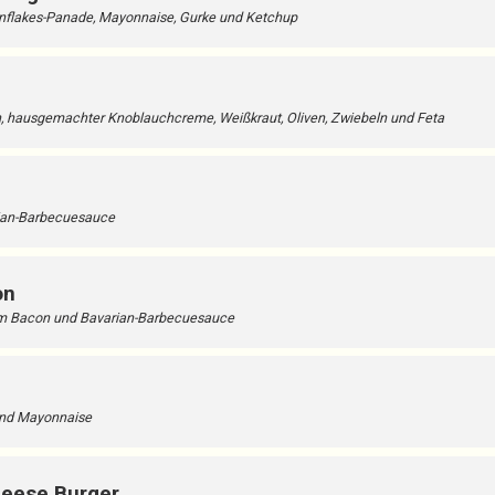
nflakes-Panade, Mayonnaise, Gurke und Ketchup
un, hausgemachter Knoblauchcreme, Weißkraut, Oliven, Zwiebeln und Feta
rian-Barbecuesauce
on
gem Bacon und Bavarian-Barbecuesauce
und Mayonnaise
heese Burger