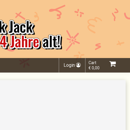
Cart
Login
€ 0,00
Choose order method