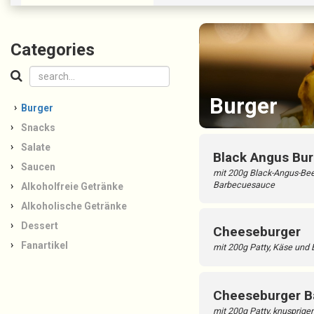
Categories
Burger
Burger
Snacks
Salate
Black Angus Bur
Saucen
mit 200g Black-Angus-Bee
Barbecuesauce
Alkoholfreie Getränke
Alkoholische Getränke
Dessert
Cheeseburger
Fanartikel
mit 200g Patty, Käse und
Cheeseburger B
mit 200g Patty, knusprig