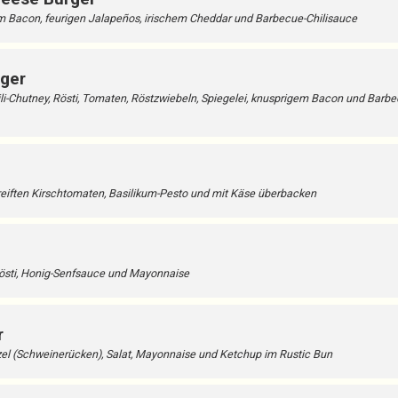
em Bacon, feurigen Jalapeños, irischem Cheddar und Barbecue-Chilisauce
ger
ili-Chutney, Rösti, Tomaten, Röstzwiebeln, Spiegelei, knusprigem Bacon und Barbe
reiften Kirschtomaten, Basilikum-Pesto und mit Käse überbacken
östi, Honig-Senfsauce und Mayonnaise
r
zel (Schweinerücken), Salat, Mayonnaise und Ketchup im Rustic Bun