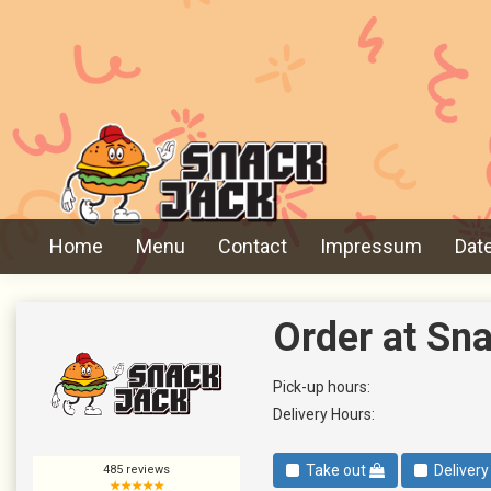
Home
Menu
Contact
Impressum
Dat
Order at S
Pick-up hours:
Delivery Hours:
Take out
Deliver
485
reviews
★★★★★