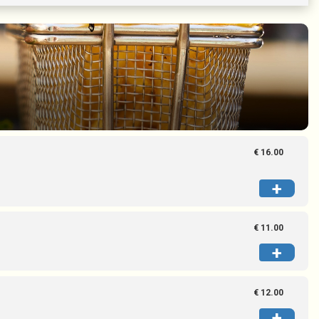
You do not have any products in your
shopping basket yet.
Subtotal:
€ 0,00
Continue
Order
€ 16.00
+
€ 11.00
+
€ 12.00
+